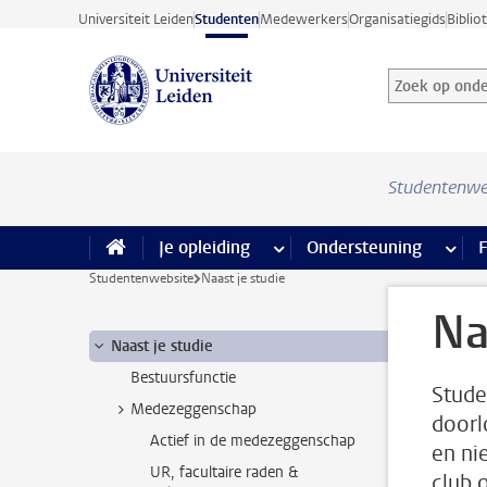
Ga direct naar de inhoud
Universiteit Leiden
Studenten
Medewerkers
Organisatiegids
Biblio
Zoek op onder
Zoekterm
Studentenwe
Je opleiding
meer Je opleiding pagina’s
Ondersteuning
meer 
F
Studentenwebsite
Naast je studie
Na
Naast je studie
Bestuursfunctie
Stude
Medezeggenschap
doorl
Actief in de medezeggenschap
en ni
UR, facultaire raden &
club 