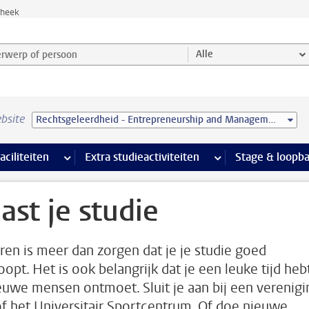
theek
werp of persoon en selecteer categorie
Alle
bsite
Rechtsgeleerdheid - Entrepreneurship and Management (LL.B.)
Ondersteuning pagina’s
aciliteiten
meer Faciliteiten pagina’s
Extra studieactiviteiten
meer Extra studieact
Stage & loopb
ast je studie
ren is meer dan zorgen dat je je studie goed
oopt. Het is ook belangrijk dat je een leuke tijd heb
euwe mensen ontmoet. Sluit je aan bij een verenigi
of het Universitair Sportcentrum. Of doe nieuwe