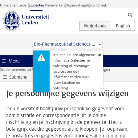
Ga direct naar de inhoud
Universiteit Leiden
Studenten
Medewerkers
Organisatiegids
Bibliotheek
Bio-Pharmaceutical Sciences (MSc)
Je ziet nu alleen algemene
informatie. Selecteer je
Menu
opleiding of exchange-
Studentenwebsite
Administratie
Je persoonlijke gegevens wijzigen
faculteit om ook
Submenu
informatie te zien over
jouw faculteit en
opleiding.
Je persoonlijke gegevens wijzigen
De universiteit haalt jouw persoonlijke gegevens voor
administratie en correspondentie uit je online
inschrijving en je inschrijving bij de gemeente. Het is
belangrijk dat die gegevens altijd kloppen. Je roepnaam,
je postadres en gegevens voor noodgevallen kun je op