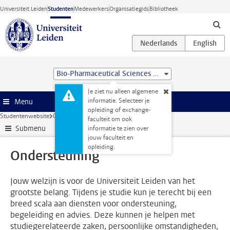
Ga direct naar de inhoud
Universiteit Leiden
Studenten
Medewerkers
Organisatiegids
Bibliotheek
Bio-Pharmaceutical Sciences (MSc)
Je ziet nu alleen algemene
informatie. Selecteer je
Menu
opleiding of exchange-
Studentenwebsite
Ondersteuning
faculteit om ook
Submenu
informatie te zien over
jouw faculteit en
opleiding.
Ondersteuning
Jouw welzijn is voor de Universiteit Leiden van het
grootste belang. Tijdens je studie kun je terecht bij een
breed scala aan diensten voor ondersteuning,
begeleiding en advies. Deze kunnen je helpen met
studiegerelateerde zaken, persoonlijke omstandigheden,