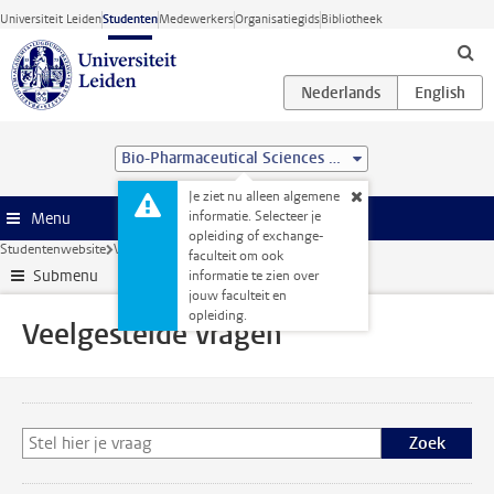
Ga direct naar de inhoud
Universiteit Leiden
Studenten
Medewerkers
Organisatiegids
Bibliotheek
Bio-Pharmaceutical Sciences (MSc)
Je ziet nu alleen algemene
informatie. Selecteer je
Menu
opleiding of exchange-
Studentenwebsite
Veelgestelde vragen
faculteit om ook
Submenu
informatie te zien over
jouw faculteit en
opleiding.
Veelgestelde vragen
Zoek