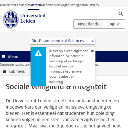
Ga direct naar de inhoud
Universiteit Leiden
Studenten
Medewerkers
Organisatiegids
Bibliotheek
Bio-Pharmaceutical Sciences (MSc)
Je ziet nu alleen algemene
informatie. Selecteer je
Menu
opleiding of exchange-
Studentenwebsite
Ondersteuning
Sociale veiligheid & integriteit
faculteit om ook
Submenu
informatie te zien over
jouw faculteit en
opleiding.
Sociale veiligheid & integriteit
De Universiteit Leiden streeft ernaar haar studenten en
medewerkers een veilige en inclusieve omgeving te
bieden. Het is essentieel dat studenten hun opleiding
kunnen volgen in een sfeer van wederzijds respect en
integriteit. Maar wat moet je doen als je het gevoel hebt