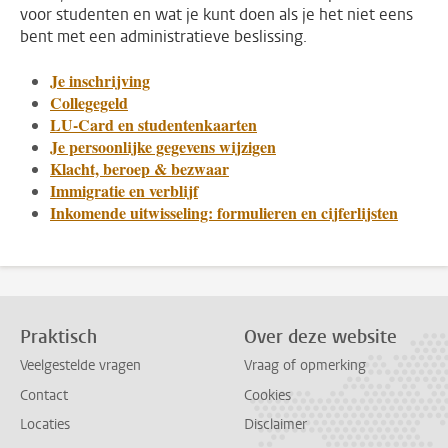
voor studenten en wat je kunt doen als je het niet eens
bent met een administratieve beslissing.
Je inschrijving
Collegegeld
LU-Card en studentenkaarten
Je persoonlijke gegevens wijzigen
Klacht, beroep & bezwaar
Immigratie en verblijf
Inkomende uitwisseling: formulieren en cijferlijsten
Praktisch
Over deze website
Veelgestelde vragen
Vraag of opmerking
Contact
Cookies
Locaties
Disclaimer