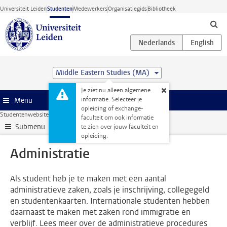
Ga direct naar de inhoud
Universiteit Leiden
Studenten
Medewerkers
Organisatiegids
Bibliotheek
Middle Eastern Studies (MA)
Je ziet nu alleen algemene
informatie. Selecteer je
Menu
opleiding of exchange-
Studentenwebsite
Administratie
faculteit om ook informatie
Submenu
te zien over jouw faculteit en
opleiding.
Administratie
Als student heb je te maken met een aantal
administratieve zaken, zoals je inschrijving, collegegeld
en studentenkaarten. Internationale studenten hebben
daarnaast te maken met zaken rond immigratie en
verblijf. Lees meer over de administratieve procedures