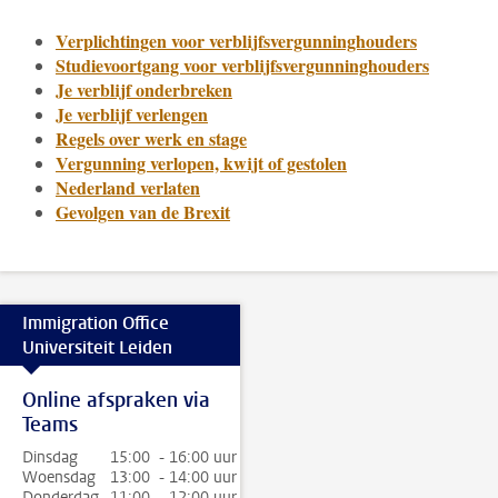
Verplichtingen voor verblijfsvergunninghouders
Studievoortgang voor verblijfsvergunninghouders
Je verblijf onderbreken
Je verblijf verlengen
Regels over werk en stage
Vergunning verlopen, kwijt of gestolen
Nederland verlaten
Gevolgen van de Brexit
Immigration Office
Universiteit Leiden
Online afspraken via
Teams
Dinsdag
15:00 - 16:00 uur
Woensdag
13:00 - 14:00 uur
Donderdag
11:00 - 12:00 uur