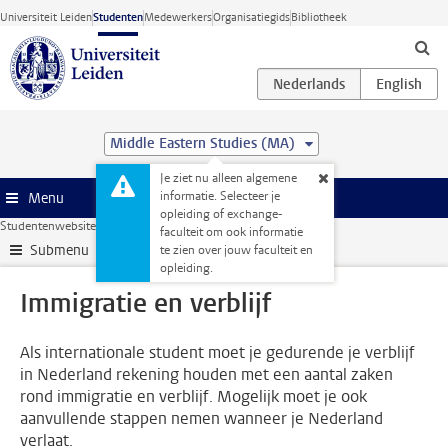
Ga direct naar de inhoud
Universiteit Leiden
Studenten
Medewerkers
Organisatiegids
Bibliotheek
Middle Eastern Studies (MA)
Je ziet nu alleen algemene
informatie. Selecteer je
Menu
opleiding of exchange-
Studentenwebsite
Administratie
Immigratie en verblijf
faculteit om ook informatie
Submenu
te zien over jouw faculteit en
opleiding.
Immigratie en verblijf
Als internationale student moet je gedurende je verblijf
in Nederland rekening houden met een aantal zaken
rond immigratie en verblijf. Mogelijk moet je ook
aanvullende stappen nemen wanneer je Nederland
verlaat.