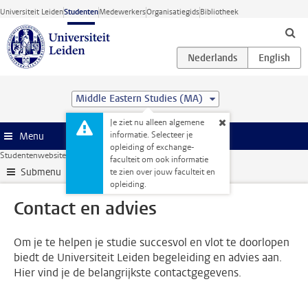
Ga direct naar de inhoud
Universiteit Leiden
Studenten
Medewerkers
Organisatiegids
Bibliotheek
Middle Eastern Studies (MA)
Je ziet nu alleen algemene
informatie. Selecteer je
Menu
opleiding of exchange-
Studentenwebsite
Je opleiding
Contact en advies
faculteit om ook informatie
Submenu
te zien over jouw faculteit en
opleiding.
Contact en advies
Om je te helpen je studie succesvol en vlot te doorlopen
biedt de Universiteit Leiden begeleiding en advies aan.
Hier vind je de belangrijkste contactgegevens.