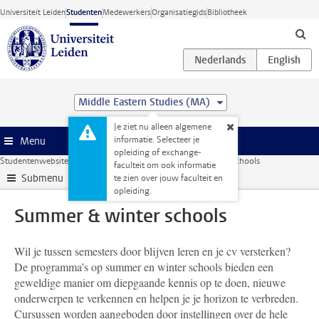
Ga direct naar de inhoud
Universiteit Leiden
Studenten
Medewerkers
Organisatiegids
Bibliotheek
Middle Eastern Studies (MA)
Je ziet nu alleen algemene
informatie. Selecteer je
Menu
opleiding of exchange-
Studentenwebsite
Extra studieactiviteiten
Summer & winter schools
faculteit om ook informatie
Submenu
te zien over jouw faculteit en
opleiding.
Summer & winter schools
Wil je tussen semesters door blijven leren en je cv versterken?
De programma’s op summer en winter schools bieden een
geweldige manier om diepgaande kennis op te doen, nieuwe
onderwerpen te verkennen en helpen je je horizon te verbreden.
Cursussen worden aangeboden door instellingen over de hele