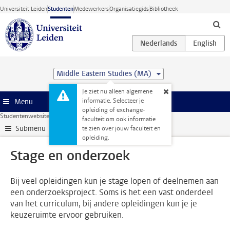
Ga direct naar de inhoud
Universiteit Leiden
Studenten
Medewerkers
Organisatiegids
Bibliotheek
Middle Eastern Studies (MA)
Je ziet nu alleen algemene
informatie. Selecteer je
Menu
opleiding of exchange-
Studentenwebsite
Stage & loopbaan
Stage en onderzoek
faculteit om ook informatie
Submenu
te zien over jouw faculteit en
opleiding.
Stage en onderzoek
Bij veel opleidingen kun je stage lopen of deelnemen aan
een onderzoeksproject. Soms is het een vast onderdeel
van het curriculum, bij andere opleidingen kun je je
keuzeruimte ervoor gebruiken.