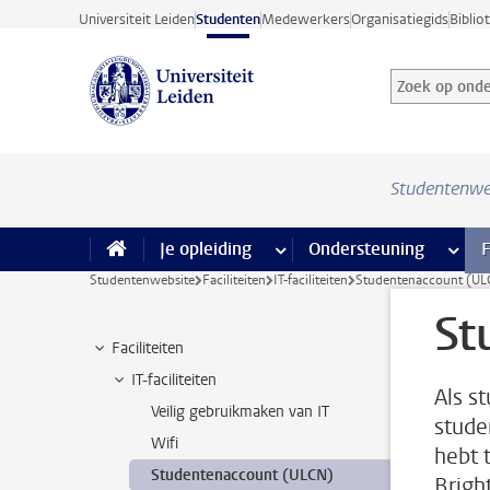
Ga direct naar de inhoud
Universiteit Leiden
Studenten
Medewerkers
Organisatiegids
Biblio
Zoek op onder
Zoekterm
Studentenwe
Je opleiding
meer Je opleiding pagina’s
Ondersteuning
meer 
F
Studentenwebsite
Faciliteiten
IT-faciliteiten
Studentenaccount (UL
St
Faciliteiten
IT-faciliteiten
Als s
Veilig gebruikmaken van IT
stude
Wifi
hebt 
Studentenaccount (ULCN)
Brigh