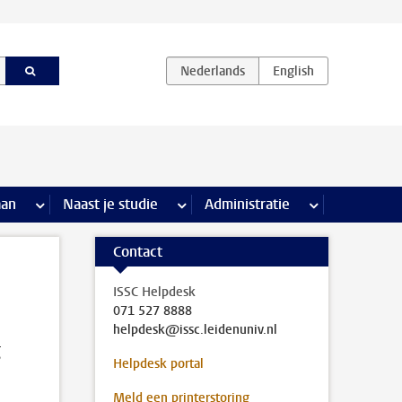
iviteiten pagina’s
aan
meer Stage & loopbaan pagina’s
Naast je studie
meer Naast je studie pagina’s
Administratie
meer Administr
Contact
ISSC Helpdesk
071 527 8888
helpdesk@issc.leidenuniv.nl
g
Helpdesk portal
Meld een printerstoring