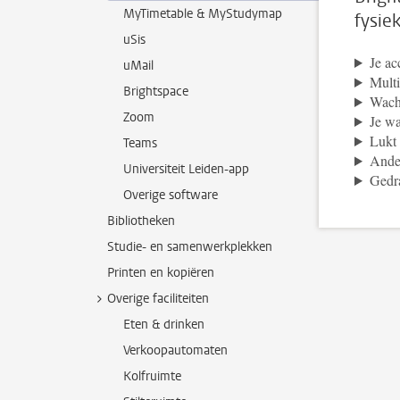
MyTimetable & MyStudymap
fysie
uSis
Je a
uMail
Multi
Brightspace
Wach
Zoom
Je w
Lukt 
Teams
Ande
Universiteit Leiden-app
Gedr
Overige software
Bibliotheken
Studie- en samenwerkplekken
Printen en kopiëren
Overige faciliteiten
Eten & drinken
Verkoopautomaten
Kolfruimte