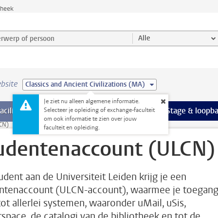
theek
werp of persoon en selecteer categorie
Alle
bsite
Classics and Ancient Civilizations (MA)
Je ziet nu alleen algemene informatie.
Ondersteuning pagina’s
aciliteiten
meer Faciliteiten pagina’s
Extra studieactiviteiten
meer Extra studieact
Stage & loopb
Selecteer je opleiding of exchange-faculteit
om ook informatie te zien over jouw
CN)
faculteit en opleiding.
udentenaccount (ULCN)
tudent aan de Universiteit Leiden krijg je een
ntenaccount (ULCN-account), waarmee je toegan
tot allerlei systemen, waaronder uMail, uSis,
tspace, de catalogi van de bibliotheek en tot de