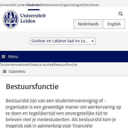
Ga direct naar de inhoud
Universiteit Leiden
Studenten
Medewerkers
Organisatiegids
Bibliotheek
Griekse en Latijnse taal en cultuur (BA)
Menu
Studentenwebsite
Naast je studie
Bestuursfunctie
Submenu
Bestuursfunctie
Bestuurslid zijn van een studentenvereniging of -
organisatie is een geweldige manier om werkervaring op
te doen en tegelijkertijd een onvergetelijke tijd te
beleven met je medestudenten. Als bestuurslid kom je
mogelijk ook in aanmerking voor financiële