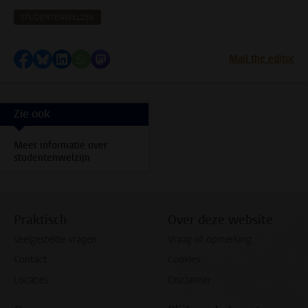
STUDENTENWELZIJN
Delen op Facebook
Delen via Bluesky
Delen op LinkedIn
Delen via WhatsApp
Delen via Mastodon
Mail the editor
Zie ook
Meer informatie over
studentenwelzijn
Praktisch
Over deze website
Veelgestelde vragen
Vraag of opmerking
Contact
Cookies
Locaties
Disclaimer