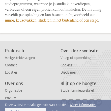
studieprogramma, waarmee je je studie kunt verdiepen,
verbreden of een eigen profiel kunt ontwikkelen. De invulling
verschilt per opleiding en kan bestaan uit bijvoorbeeld een
minor
,
keuzevakken, studeren in het buitenland of een stage
.
Praktisch
Over deze website
Veelgestelde vragen
Vraag of opmerking
Contact
Cookies
Locaties
Disclaimer
Over ons
Blijf op de hoogte
Organisatie
Studentennieuwsbrief
Privacy
Volg ons op bluesky
Volg ons op facebook
Volg ons op youtub
Volg ons op li
Volg ons o
Volg 
Deze website maakt gebruik van cookies.
Meer informatie.