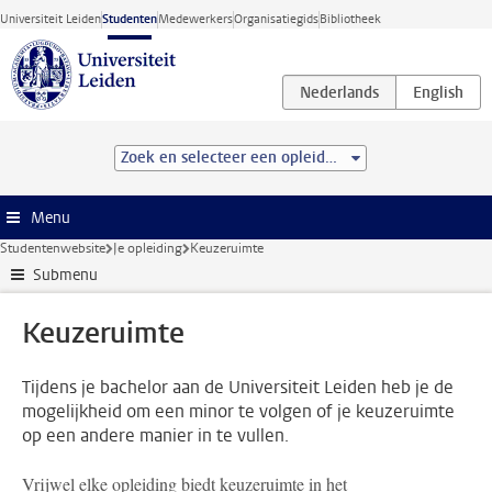
Ga direct naar de inhoud
Universiteit Leiden
Studenten
Medewerkers
Organisatiegids
Bibliotheek
Zoek en selecteer een opleiding
Menu
Studentenwebsite
Je opleiding
Keuzeruimte
Submenu
Keuzeruimte
Tijdens je bachelor aan de Universiteit Leiden heb je de
mogelijkheid om een minor te volgen of je keuzeruimte
op een andere manier in te vullen.
Vrijwel elke opleiding biedt keuzeruimte in het