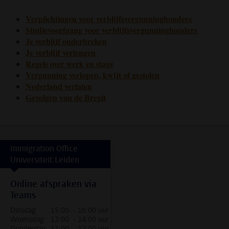
Verplichtingen voor verblijfsvergunninghouders
Studievoortgang voor verblijfsvergunninghouders
Je verblijf onderbreken
Je verblijf verlengen
Regels over werk en stage
Vergunning verlopen, kwijt of gestolen
Nederland verlaten
Gevolgen van de Brexit
Immigration Office
Universiteit Leiden
Online afspraken via
Teams
Dinsdag
15:00 - 16:00 uur
Woensdag
13:00 - 14:00 uur
Donderdag
11:00 - 12:00 uur