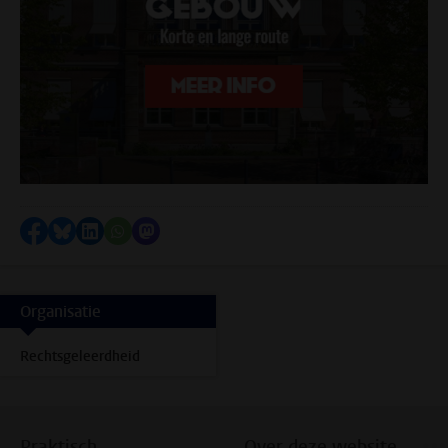
Delen op Facebook
Delen via Bluesky
Delen op LinkedIn
Delen via WhatsApp
Delen via Mastodon
Organisatie
Rechtsgeleerdheid
Praktisch
Over deze website