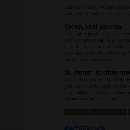
Ruim 85 % van de woningen heeft na
woningen zijn wat groter en kosten
Groen, koel gebouw
Het pand krijgt groene gevels en een
zorgt. Het groene dak krijgt insect
er worden meer duurzaamheidsmaatre
en zonnepanelen. Het gebouw heeft 
stadsverwarmingsnetwerk.
Studenten dachten me
Kolffpad is ontworpen door Klunde
gemaakt wat ze belangrijk vinden: v
voor spelletjes, goed verplaatsbar
ruimten, waaronder een studiecafé
STUDENTEN
STUDENTENWELZIJN
Delen op Facebook
Delen via Bluesky
Delen op LinkedIn
Delen via WhatsA
Delen via Mas