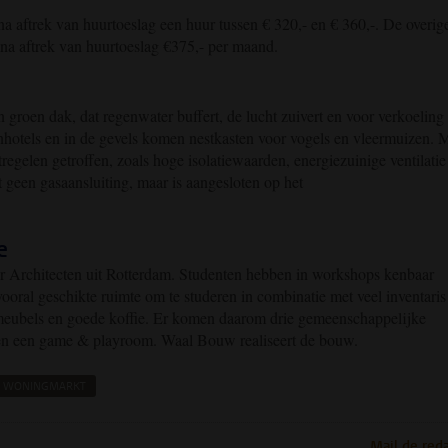
 aftrek van huurtoeslag een huur tussen € 320,- en € 360,-. De overig
 na aftrek van huurtoeslag €375,- per maand.
 groen dak, dat regenwater buffert, de lucht zuivert en voor verkoeling
enhotels en in de gevels komen nestkasten voor vogels en vleermuizen. 
gelen getroffen, zoals hoge isolatiewaarden, energiezuinige ventilatie
geen gasaansluiting, maar is aangesloten op het
e
r Architecten uit Rotterdam. Studenten hebben in workshops kenbaar
ooral geschikte ruimte om te studeren in combinatie met veel inventaris
e meubels en goede koffie. Er komen daarom drie gemeenschappelijke
 en een game & playroom. Waal Bouw realiseert de bouw.
WONINGMARKT
pp
todon
Mail de reda