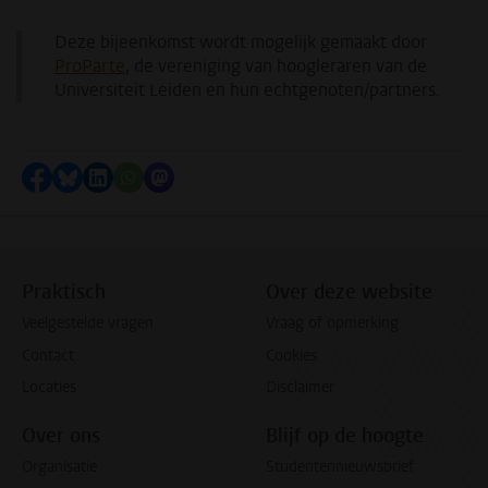
Deze bijeenkomst wordt mogelijk gemaakt door
ProParte
, de vereniging van hoogleraren van de
Universiteit Leiden en hun echtgenoten/partners.
Delen op Facebook
Delen via Bluesky
Delen op LinkedIn
Delen via WhatsApp
Delen via Mastodon
Praktisch
Over deze website
Veelgestelde vragen
Vraag of opmerking
Contact
Cookies
Locaties
Disclaimer
Over ons
Blijf op de hoogte
Organisatie
Studentennieuwsbrief