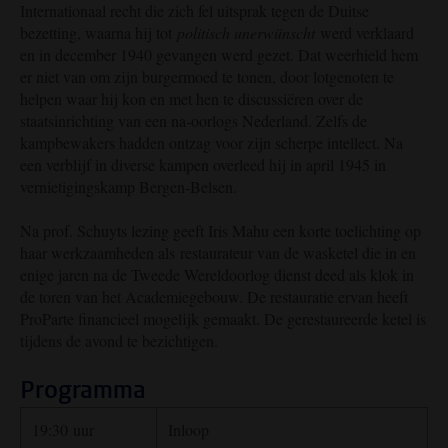
Internationaal recht die zich fel uitsprak tegen de Duitse
bezetting, waarna hij tot
politisch unerwünscht
werd verklaard
en in december 1940 gevangen werd gezet. Dat weerhield hem
er niet van om zijn burgermoed te tonen, door lotgenoten te
helpen waar hij kon en met hen te discussiëren over de
staatsinrichting van een na-oorlogs Nederland. Zelfs de
kampbewakers hadden ontzag voor zijn scherpe intellect. Na
een verblijf in diverse kampen overleed hij in april 1945 in
vernietigingskamp Bergen-Belsen.
Na prof. Schuyts lezing geeft Iris Mahu een korte toelichting op
haar werkzaamheden als restaurateur van de wasketel die in en
enige jaren na de Tweede Wereldoorlog dienst deed als klok in
de toren van het Academiegebouw. De restauratie ervan heeft
ProParte financieel mogelijk gemaakt. De gerestaureerde ketel is
tijdens de avond te bezichtigen.
Programma
19:30 uur
Inloop