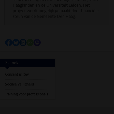
Haaglanden en de Universiteit Leiden. Het
project wordt mogelijk gemaakt door financiële
steun van de Gemeente Den Haag.
Delen op Facebook
Delen via Bluesky
Delen op LinkedIn
Delen via WhatsApp
Delen via Mastodon
Zie ook
Consent is Key
Sociale veiligheid
Training voor professionals