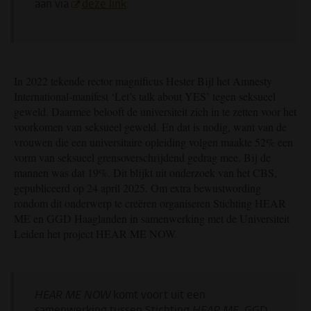
aan via
deze link
.
In 2022 tekende rector magnificus Hester Bijl het Amnesty
International-manifest ‘Let’s talk about YES’ tegen seksueel
geweld. Daarmee belooft de universiteit zich in te zetten voor het
voorkomen van seksueel geweld. En dat is nodig, want van de
vrouwen die een universitaire opleiding volgen maakte 52% een
vorm van seksueel grensoverschrijdend gedrag mee. Bij de
mannen was dat 19%. Dit blijkt uit onderzoek van het CBS,
gepubliceerd op 24 april 2025. Om extra bewustwording
rondom dit onderwerp te creëren organiseren Stichting HEAR
ME en GGD Haaglanden in samenwerking met de Universiteit
Leiden het project HEAR ME NOW.
HEAR ME NOW
komt voort uit een
samenwerking tussen Stichting
HEAR ME,
GGD