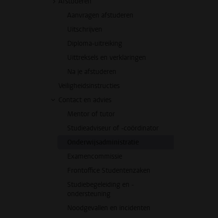
Afstuderen
Aanvragen afstuderen
Uitschrijven
Diploma-uitreiking
Uittreksels en verklaringen
Na je afstuderen
Veiligheidsinstructies
Contact en advies
Mentor of tutor
Studieadviseur of -coördinator
Onderwijsadministratie
Examencommissie
Frontoffice Studentenzaken
Studiebegeleiding en -
ondersteuning
Noodgevallen en incidenten