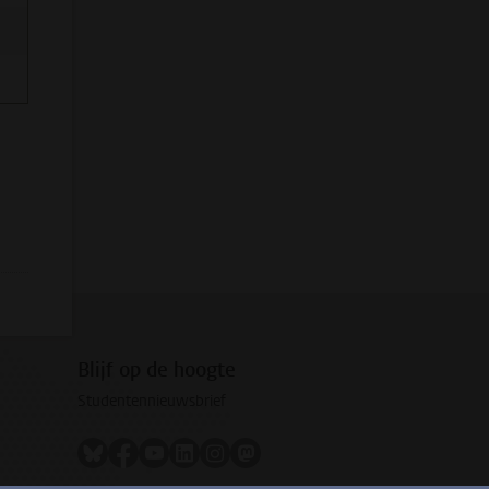
Blijf op de hoogte
Studentennieuwsbrief
Volg ons op bluesky
Volg ons op facebook
Volg ons op youtube
Volg ons op linkedin
Volg ons op instagram
Volg ons op mastodon