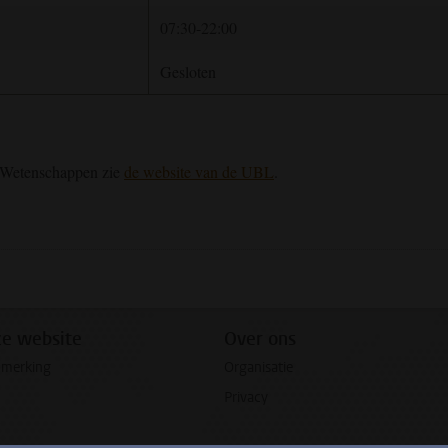
07:30-22:00
Gesloten
e Wetenschappen zie
de website van de UBL
.
ze website
Over ons
pmerking
Organisatie
Privacy