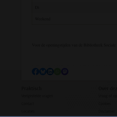
Di
Weekend
Voor de openingstijden van de Bibliotheek Social
Delen op Facebook
Delen via Bluesky
Delen op LinkedIn
Delen via WhatsApp
Delen via Mastodon
Praktisch
Over de
Veelgestelde vragen
Vraag of o
Contact
Cookies
Locaties
Disclaimer