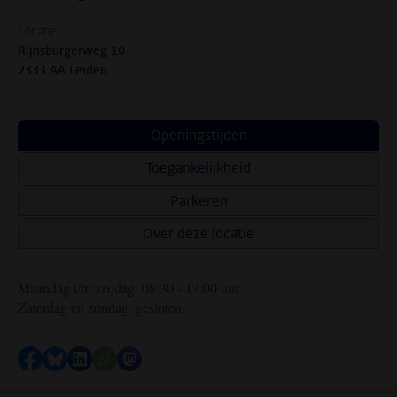
Locatie
Rijnsburgerweg 10
2333 AA Leiden
Openingstijden
Toegankelijkheid
Parkeren
Over deze locatie
Maandag t/m vrijdag: 08:30 - 17:00 uur
Zaterdag en zondag: gesloten
Delen op Facebook
Delen via Bluesky
Delen op LinkedIn
Delen via WhatsApp
Delen via Mastodon