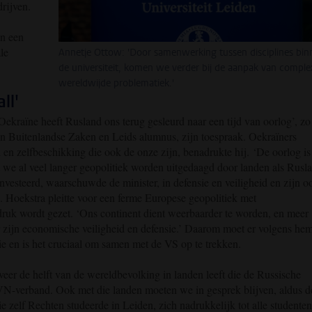
rijven.
an een
ale
Annetje Ottow: 'Door samenwerking tussen disciplines bin
de universiteit, komen we verder bij de aanpak van comple
wereldwijde problematiek.'
ll'
n Oekraïne heeft Rusland ons terug gesleurd naar een tijd van oorlog’, zo
n Buitenlandse Zaken en Leids alumnus, zijn toespraak. Oekraïners
 en zelfbeschikking die ook de onze zijn, benadrukte hij. ‘De oorlog is
at we al veel langer geopolitiek worden uitgedaagd door landen als Rusl
vesteerd, waarschuwde de minister, in defensie en veiligheid en zijn o
. Hoekstra pleitte voor een ferme Europese geopolitiek met
druk wordt gezet. ‘Ons continent dient weerbaarder te worden, en meer
 zijn economische veiligheid en defensie.’ Daarom moet er volgens he
e en is het cruciaal om samen met de VS op te trekken.
eer de helft van de wereldbevolking in landen leeft die de Russische
 VN-verband. Ook met die landen moeten we in gesprek blijven, aldus d
die zelf Rechten studeerde in Leiden, zich nadrukkelijk tot alle studenten