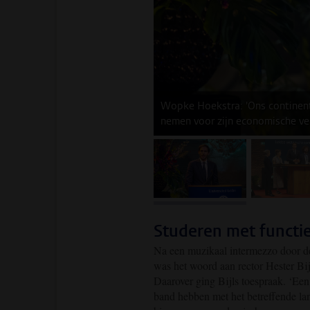
Wopke Hoekstra: 'Ons continent
nemen voor zijn economische veil
afbeelding 1
af
Studeren met functi
Na een muzikaal intermezzo door d
was het woord aan rector Hester Bi
Daarover ging Bijls toespraak. ‘Een
band hebben met het betreffende lan