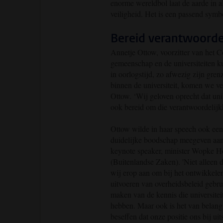
enorme wereldbol laat de aarde in a
veiligheid. Het is een passend sym
Bereid verantwoorde
Annetje Ottow, voorzitter van het 
gemeenschap en de universiteiten k
in oorlogstijd, zo afwezig zijn gre
binnen de universiteit, komen we v
Ottow. ‘Wij geloven oprecht dat uni
ook bereid om die verantwoordelijk
Ottow wilde in haar speech ook een
duidelijke boodschap meegeven aa
keynote speaker, minister Wopke H
(Buitenlandse Zaken). 'Niet alleen 
wij erop aan om bij het ontwikkele
uitvoeren van overheidsbeleid gebru
maken van de kennis die universitei
hebben. Maar ook is het van belang
beseffen dat onze positie ons bij uit