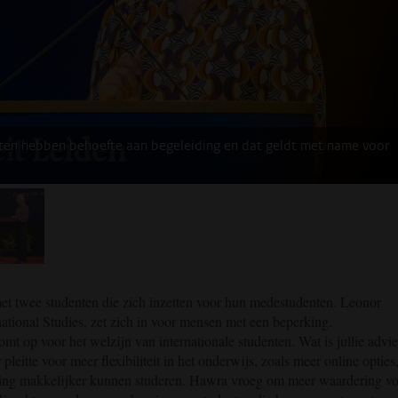
nten hebben behoefte aan begeleiding en dat geldt met name voor
beelding 2
met twee studenten die zich inzetten voor hun medestudenten. Leonor
tional Studies, zet zich in voor mensen met een beperking.
t op voor het welzijn van internationale studenten. Wat is jullie advie
leitte voor meer flexibiliteit in het onderwijs, zoals meer online opties
ing makkelijker kunnen studeren. Hawra vroeg om meer waardering v