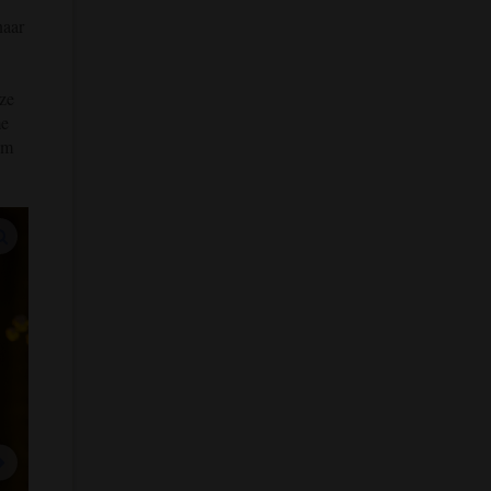
naar
 ze
me
om
vergroot afbeeldingen
volgende afbeelding