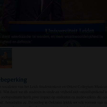
 dient weerbaarder te worden, en meer verantwoordelijkheid te
igheid en defensie.’
beelding 2
ebeperking
e vocalisten van het Leids Studentenkoor en Orkest Collegium Musicu
jl. W
at doen we als studeren in vrede en vrijheid niet vanzelfsprekend i
 oorlogssituatie heeft grote impact op studenten en medewerkers die ee
d’, benadrukte ze. De oorlog in Oekraïne leidde tot vele vormen van st