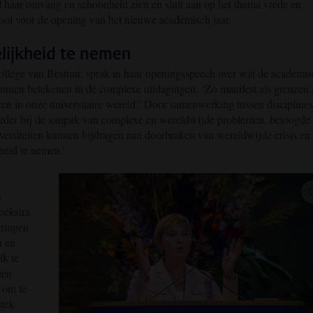
l haar omvang en schoonheid zien en sluit aan op het thema vrede en
bool voor de opening van het nieuwe academisch jaar.
lijkheid te nemen
College van Bestuur, sprak in haar openingsspeech over wat de academi
unnen betekenen in de complexe uitdagingen. ‘Zo manifest als grenzen 
nzen in onze universitaire wereld.’ Door samenwerking tussen disciplines
erder bij de aanpak van complexe en wereldwijde problemen, betoogde
versiteiten kunnen bijdragen aan doorbraken van wereldwijde crisis en 
heid te nemen.’
n
oekstra
dringen
n en
ik te
ten
 om te
stek