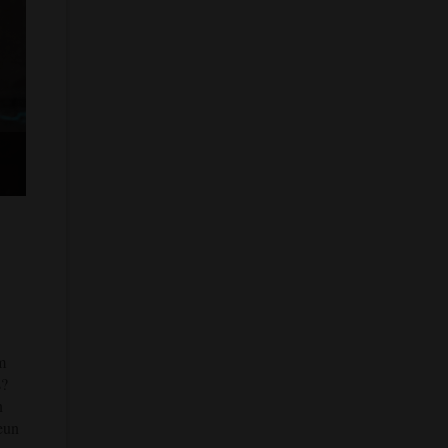
m
s?
n
eun