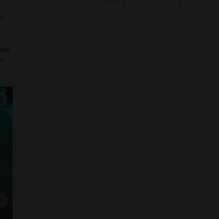
1 - 5 / 9
r
an
ssa
et
.
vergroot afbeeldingen
volgende afbeelding