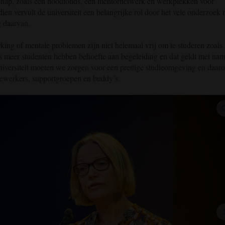
hap, zoals een noodfonds, een mentornetwerk en werkplekken voor
n vervult de universiteit een belangrijke rol door het vele onderzoek 
g daarvan.
ing of mentale problemen zijn niet helemaal vrij om te studeren zoals
ds meer studenten hebben behoefte aan begeleiding en dat geldt met na
universiteit moeten we zorgen voor een prettige studieomgeving en daar
dewerkers, supportgroepen en buddy’s.