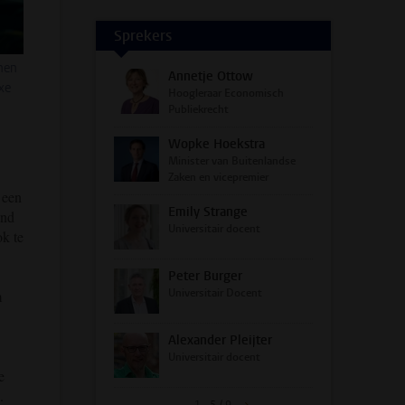
Sprekers
nen
Annetje Ottow
xe
Hoogleraar Economisch
Publiekrecht
Wopke Hoekstra
Minister van Buitenlandse
Zaken en vicepremier
 een
Emily Strange
and
Universitair docent
ok te
Peter Burger
Universitair Docent
m
Alexander Pleijter
Universitair docent
e
.