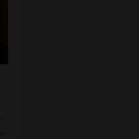
s?,
,
oor