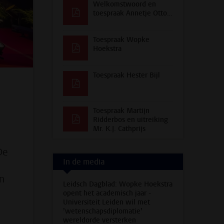
Welkomstwoord en
toespraak Annetje Ottow
Toespraak Wopke
Hoekstra
Toespraak Hester Bijl
Toespraak Martijn
Ridderbos en uitreiking
Mr. K.J. Cathprijs
De
In de media
n
Leidsch Dagblad: Wopke Hoekstra
opent het academisch jaar -
Universiteit Leiden wil met
’wetenschapsdiplomatie’
wereldorde versterken