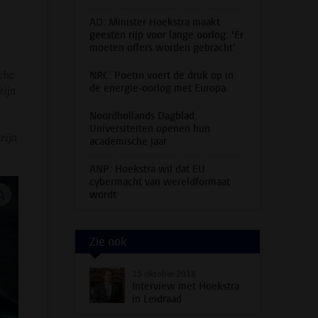
AD: Minister Hoekstra maakt
geesten rijp voor lange oorlog: ‘Er
moeten offers worden gebracht’
sche
NRC: Poetin voert de druk op in
de energie-oorlog met Europa
zijn
Noordhollands Dagblad:
Universiteiten openen hun
zijn
academische jaar
ANP: Hoekstra wil dat EU
cybermacht van wereldformaat
vergroot afbeeldingen
wordt
Zie ook
15 oktober 2018
Interview met Hoekstra
in Leidraad