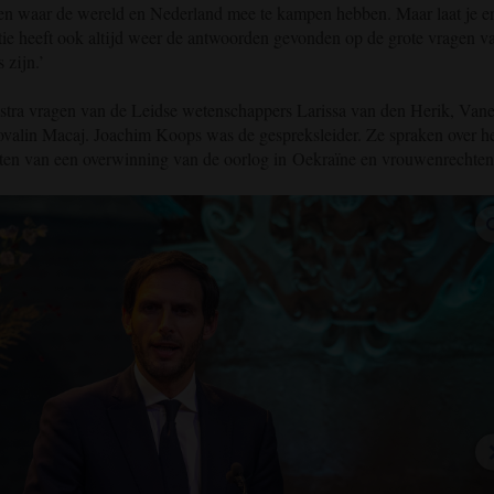
ngen waar de wereld en Nederland mee te kampen hebben. Maar laat je e
atie heeft ook altijd weer de antwoorden gevonden op de grote vragen v
s zijn.’
tra vragen van de Leidse wetenschappers Larissa van den Herik, Vane
ovalin Macaj. Joachim Koops was de gespreksleider. Ze spraken over h
sten van een overwinning van de oorlog in
Oekraïne en vrouwenrechten