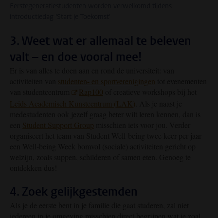
Eerstegeneratiestudenten worden verwelkomd tijdens
introductiedag 'Start je Toekomst'
3. Weet wat er allemaal te beleven
valt – en doe vooral mee!
Er is van alles te doen aan en rond de universiteit: van
activiteiten van
studenten- en sportverenigingen
tot evenementen
van studentcentrum
Rap100
of creatieve workshops bij het
Leids Academisch Kunstcentrum (
LAK
)
. Als je naast je
medestudenten ook jezelf graag beter wilt leren kennen, dan is
een
Student Support Group
misschien iets voor jou. Verder
organiseert het team van Student Well-being twee keer per jaar
een Well-being Week bomvol (sociale) activiteiten gericht op
welzijn, zoals suppen, schilderen of samen eten. Genoeg te
ontdekken dus!
4. Zoek gelijkgestemden
Als je de eerste bent in je familie die gaat studeren, zal niet
iedereen in je omgeving misschien direct begrijpen wat je zoal