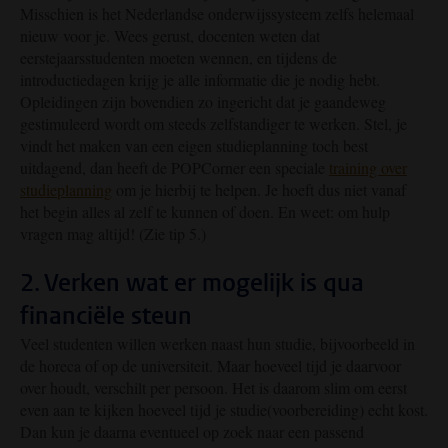
Misschien is het Nederlandse onderwijssysteem zelfs helemaal
nieuw voor je. Wees gerust, docenten weten dat
eerstejaarsstudenten moeten wennen, en tijdens de
introductiedagen krijg je alle informatie die je nodig hebt.
Opleidingen zijn bovendien zo ingericht dat je gaandeweg
gestimuleerd wordt om steeds zelfstandiger te werken. Stel, je
vindt het maken van een eigen studieplanning toch best
uitdagend, dan heeft de POPCorner een speciale
training over
studieplanning
om je hierbij te helpen. Je hoeft dus niet vanaf
het begin alles al zelf te kunnen of doen. En weet: om hulp
vragen mag altijd! (Zie tip 5.)
2. Verken wat er mogelijk is qua
financiële steun
Veel studenten willen werken naast hun studie, bijvoorbeeld in
de horeca of op de universiteit. Maar hoeveel tijd je daarvoor
over houdt, verschilt per persoon. Het is daarom slim om eerst
even aan te kijken hoeveel tijd je studie(voorbereiding) echt kost.
Dan kun je daarna eventueel op zoek naar een passend