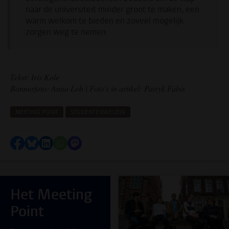
naar de universiteit minder groot te maken, een
warm welkom te bieden en zoveel mogelijk
zorgen weg te nemen.
Tekst: Iris Kole
Bannerfoto: Anna Loh | Foto's in artikel: Patryk Fabis
MEETING POINT
STUDENTENWELZIJN
Delen op Facebook
Delen via Bluesky
Delen op LinkedIn
Delen via WhatsApp
Delen via Mastodon
Het Meeting
Point