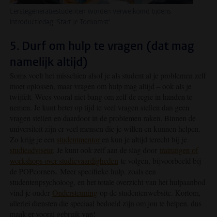
Eerstegeneratiestudenten worden verwelkomd tijdens
introductiedag 'Start je Toekomst'
5. Durf om hulp te vragen (dat mag
namelijk altijd)
Soms voelt het misschien alsof je als student al je problemen zelf
moet oplossen, maar vragen om hulp mag altijd – ook als je
twijfelt. Wees vooral niet bang om zelf de regie in handen te
nemen. Je kunt beter op tijd te veel vragen stellen dan geen
vragen stellen en daardoor in de problemen raken. Binnen de
universiteit zijn er veel mensen die je willen en kunnen helpen.
Zo krijg je een
studentmentor
en kun je altijd terecht bij je
studieadviseur
. Je kunt ook zelf aan de slag door
trainingen of
workshops over studievaardigheden
te volgen, bijvoorbeeld bij
de POPcorners. Meer specifieke hulp, zoals een
studentenpsycholoog, en het totale overzicht van het hulpaanbod
vind je onder
Ondersteuning
op de studentenwebsite. Kortom,
allerlei diensten die speciaal bedoeld zijn om jou te helpen, dus
maak er vooral gebruik van!