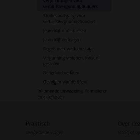
Verplichtingen voor
verblijfsvergunninghouders
Studievoortgang voor
verblijfsvergunninghouders
Je verblijf onderbreken
Je verblijf verlengen
Regels over werk en stage
Vergunning verlopen, kwijt of
gestolen
Nederland verlaten
Gevolgen van de Brexit
Inkomende uitwisseling: formulieren
en cijferlijsten
Praktisch
Over de
Veelgestelde vragen
Vraag of o