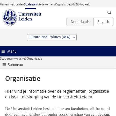
Ga direct naar de inhoud
Universiteit Leiden
Studenten
Medewerkers
Organisatiegids
Bibliotheek
Culture and Politics (MA)
Menu
Studentenwebsite
Organisatie
Submenu
Organisatie
Hier vind je informatie over de reglementen, organisatie
en kwaliteitsborging van de Universiteit Leiden.
De Universiteit Leiden bestaat uit zeven faculteiten, elk bestuurd
door een faculteitsbestuur onder voorzitterschap van een decaan.