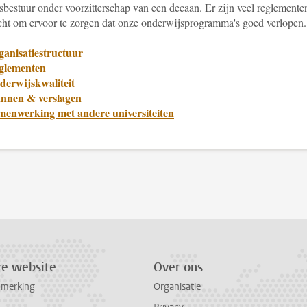
tsbestuur onder voorzitterschap van een decaan. Er zijn veel reglemente
cht om ervoor te zorgen dat onze onderwijsprogramma's goed verlopen.
ganisatiestructuur
glementen
derwijskwaliteit
annen & verslagen
menwerking met andere universiteiten
ze website
Over ons
pmerking
Organisatie