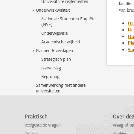
Universitaire reglementen
facultei
van kra
Onderwijskwaliteit
Nationale Studenten Enquête
Or
(NSE)
Re
Onderwijsvisie
On
Academische vrijheid
Pl
Sa
Plannen & verslagen
Strategisch plan
Jaarverslag
Begroting
Samenwerking met andere
universiteiten
Praktisch
Over de
Veelgestelde vragen
Vraag of o