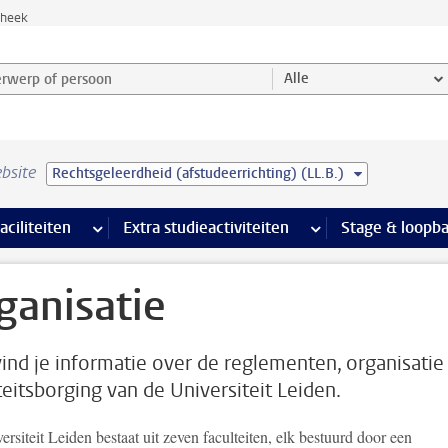
theek
werp of persoon en selecteer categorie
Alle
bsite
Rechtsgeleerdheid (afstudeerrichting) (LL.B.)
Ondersteuning pagina’s
aciliteiten
meer Faciliteiten pagina’s
Extra studieactiviteiten
meer Extra studieact
Stage & loopb
ganisatie
vind je informatie over de reglementen, organisatie
teitsborging van de Universiteit Leiden.
rsiteit Leiden bestaat uit zeven faculteiten, elk bestuurd door een