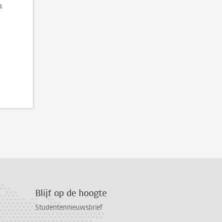
n
Blijf op de hoogte
Studentennieuwsbrief